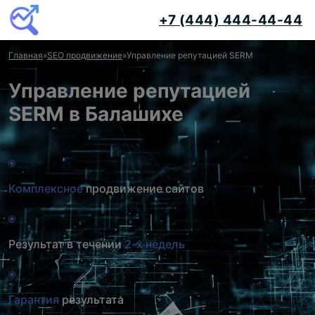
+7 (444) 444-44-44
Главная
»
SEO продвижение
»
Управление репутацией SERM
Управление репутацией
SERM в Балашихе
Комплексное
продвижение сайтов
Результат в течении
2-х недель
Гарантия
результата