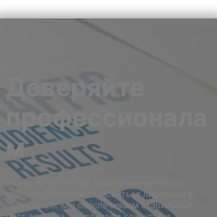
Доверяйте
профессионала
м
Более 15-ти лет мы раскручиваем сайты,
помогая бизнесам становиться лидерами в
своей нише. Мы обеспечиваем стабильный
рост трафика, привлекаем клиентов и