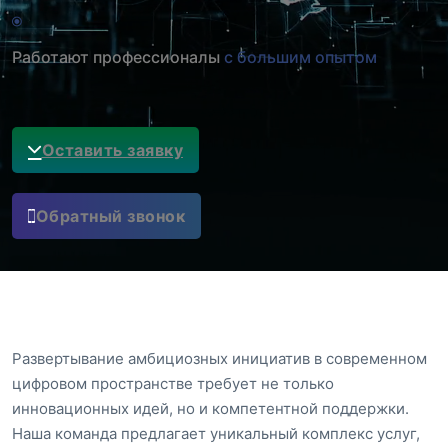
Работают профессионалы
с большим опытом
Оставить заявку
Обратный звонок
Развертывание амбициозных инициатив в современном
цифровом пространстве требует не только
инновационных идей, но и компетентной поддержки.
Наша команда предлагает уникальный комплекс услуг,