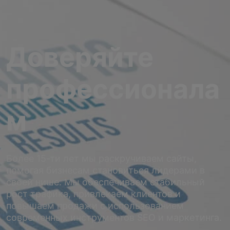
Доверяйте
профессионала
м
Более 15-ти лет мы раскручиваем сайты,
помогая бизнесам становиться лидерами в
своей нише. Мы обеспечиваем стабильный
рост трафика, привлекаем клиентов и
повышаем продажи с использованием
современных инструментов SEO и маркетинга.